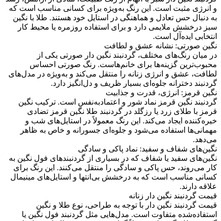
و انرژی مثبت است. این رنگ به‌ویژه برای کسانی مناسب است که
به دنبال حس تعادل و هماهنگی در استایل خود هستند. طلا با نگین
سبز درخشش ملایمی دارد و برای استفاده روزمره یا محیط کار
انتخابی ایده‌آل است.
نگین صورتی: نشانه عشق و لطافت
در میان رنگ‌های مختلف، گردنبند نگین دار صورتی یکی از
محبوب‌ترین گزینه‌ها برای خانم‌هاست. رنگ صورتی احساس
لطافت، عشق و انرژی زنانه را منتقل می‌کند و به‌ویژه در مدل‌های
گردنبند دخترانه جلوه‌ای بسیار ظریف و دل‌انگیز دارد.
نگین قرمز: انرژی، قدرت و جذابیت
گردنبند نگین قرمز نماد شور و اعتماد‌به‌نفس است. ترکیب نگین
قرمز با طلای زرد یا رزگلد در گردنبند طلا نگین قرمز تضادی
خیره‌کننده ایجاد می‌کند. این رنگ معمولاً در استایل‌های شب و
مهمانی‌ها استفاده می‌شود و جلوه‌ای جسورانه و خاص به ظاهر
می‌دهد.
نگین‌های شفاف و سفید: نماد پاکی و سادگی
نگین‌های سفید یا شفاف که در بسیاری از گردنبندهای فول نگین به
کار می‌روند، حس پاکی و سادگی را منتقل می‌کنند. این رنگ برای
کسانی مناسب است که به درخشش بی‌انتها و استایل‌های مینیمال
علاقه دارند.
قیمت گردنبند نگین ‌دار زنانه
قیمت گردنبند نگین دار با توجه به طراحی، نوع طلا و نگین
استفاده‌شده متفاوت است. مدل‌هایی مثل گردنبند فول نگین یا