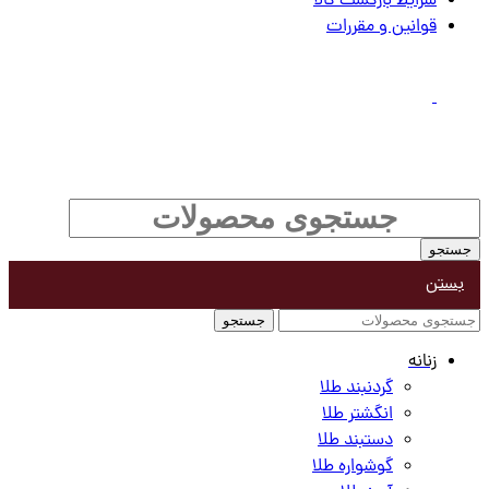
شرایط بازگشت کالا
قوانین و مقررات
آژانس دیجیتال مارکتینگ
تمامی حقوق برای لاوین محفوظ است |
دیسان
جستجو
بستن
جستجو
زنانه
گردنبند طلا
انگشتر طلا
دستبند طلا
گوشواره طلا