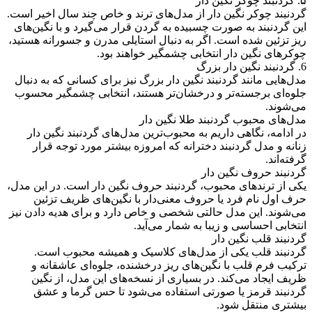
۵. گردنبند چوکر نگین ‌دار
گردنبند چوکر نگین دار از مدل‌های ترند و خاص چند سال اخیر است.
این گردنبند به صورت چسبیده به گردن قرار می‌گیرد و با نگین‌های
ریز تزئین شده است. اگر به دنبال استایلی مدرن و جسورانه هستید،
چوکرهای نگین ‌دار انتخابی چشمگیر خواهند بود.
6. گردنبند نگین دار بزرگ
مدل‌هایی مانند گردنبند نگین دار بزرگ نیز برای کسانی که به دنبال
جلوه‌ای برجسته‌تر و درخشان‌تر هستند، انتخابی چشمگیر محسوب
می‌شوند.
مدل‌های محبوب گردنبند طلا نگین ‌دار
در ادامه، نگاهی داریم به محبوب‌ترین مدل‌های گردنبند نگین دار
زنانه و مدل گردنبند دخترانه که امروزه بیشتر مورد توجه قرار
گرفته‌اند.
گردنبند حروف نگین ‌دار
یکی از ترندهای محبوب، گردنبند حروف نگین دار است. در این مدل،
حرف اول نام فرد یا حروف معنی‌دار با نگین‌های ظریف تزئین
می‌شوند. این مدل حالتی شخصی و خاص دارد و برای هدیه دادن نیز
انتخابی احساسی و زیبا به شمار می‌آید.
گردنبند قلب نگین ‌دار
گردنبند قلب یکی از مدل‌های کلاسیک و همیشه محبوب است.
ترکیب فرم قلب با نگین‌های ریز درخشنده، جلوه‌ای عاشقانه و
ظریف ایجاد می‌کند. در بسیاری از نسخه‌های این مدل، از نگین
گردنبند قرمز یا صورتی استفاده می‌شود تا حس گرما و عشق
بیشتری منتقل شود.