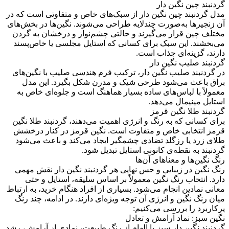
گردنبند چین نگین ‌دار
مدل گردنبند چین نگین دار از سبک‌های خاص و متفاوتی است که در
آن زنجیرها به‌صورت چندلایه طراحی می‌شوند. نگین‌ها در بخش‌های
مختلف چین قرار می‌گیرند و حالتی چشم‌نواز و درخشان به گردن
می‌بخشند. این سبک برای کسانی که استایل مجلسی یا خاص‌پسند
دارند، گزینه‌ای جذاب است.
گردنبند صلیب نگین ‌دار
در گردنبند صلیب نگین دار، ترکیب فرم هندسی صلیب با نگین‌های
براق باعث می‌شود طرحی شیک و مدرن شکل بگیرد. این مدل
معمولاً با لباس‌های ساده بسیار هماهنگ است و جلوه‌ای خاص به
استایل مینیمال می‌دهد.
گردنبند طلا نگین قرمز
برای کسانی که به رنگ و انرژی اهمیت می‌دهند، گردنبند طلا نگین
قرمز انتخابی خاص و متفاوت است. نگین قرمز در کنار درخشش
طلای زرد یا رزگلد تضادی چشمگیر ایجاد می‌کند و باعث می‌شود
گردنبند به نقطه‌ی کانونی استایل تبدیل شود.
رنگ نگین‌ها و معناهای آن‌ها
رنگ نگین در زیبایی و حس نهایی هر گردنبند نگین دار نقش مهمی
دارد. انتخاب رنگ نگین معمولاً بر اساس سلیقه، استایل و حتی
معانی نمادین انجام می‌شود. بسیاری از افراد هنگام خرید، به ارتباط
میان رنگ نگین و انرژی آن توجه ویژه‌ای دارند. در ادامه، چند رنگ
پرکاربرد را بررسی می‌کنیم:
نگین سبز: نماد آرامش و تعادل
گردنبند نگین دار سبز با الهام از رنگ طبیعت، نمادی از آرامش، رشد