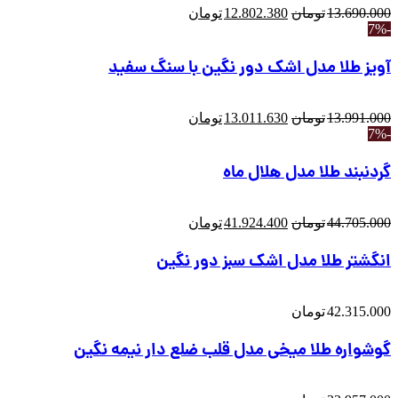
13.690.000
تومان
12.802.380
تومان
-7%
آویز طلا مدل اشک دور نگین با سنگ سفید
13.991.000
تومان
13.011.630
تومان
قیمت لحظه ای طلای 18 عیار 18,565,000 تومان
-7%
قیمت لحظه ای طلای 18 عیار 18,565,000 تومان
گردنبند طلا مدل هلال ماه
خرید قسطی با اعتبار اسنپ پی بدون سود و کارمزد
امکان تعویض کالا تا 7 روز بعد از دریافت محصول
تحویل سریع در کوتاه ترین زمان با پست هوایی
44.705.000
تومان
41.924.400
تومان
انگشتر طلا مدل اشک سبز دور نگین
42.315.000
تومان
گوشواره طلا میخی مدل قلب ضلع دار نیمه نگین