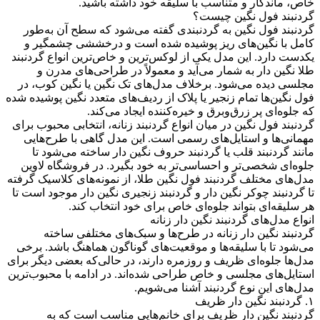
خاص، ماندگار و متناسب با سلیقه خود داشته باشید.
گردنبند فول نگین چیست؟
گردنبند فول نگین به گردنبندی گفته می‌شود که سطح آن به‌طور
کامل با نگین‌های ریز پوشیده شده است و درخششی چشمگیر و
یکدست دارد. این مدل یکی از لوکس‌ترین و خاص‌ترین انواع گردنبند
طلا نگین دار به شمار می‌آید و معمولاً در طراحی‌های مدرن و
مجلسی دیده می‌شود. برخلاف مدل‌های تک نگین یا نگین کوب، در
فول نگین‌ها تمام زنجیر یا پلاک از ردیف‌های متعدد نگین پوشیده شده
که جلوه‌ای پر زرق‌وبرق و خیره‌کننده ایجاد می‌کند.
گردنبند فول نگین در میان انواع گردنبند زنانه، انتخابی محبوب برای
مهمانی‌ها و استایل‌های رسمی است. این مدل گاهی با طرح‌هایی
مانند گردنبند قلب یا گردنبند حروف نگین دار ساخته می‌شود تا
جلوه‌ای شخصی‌تر و احساسی‌تر به خود بگیرد. در فروشگاه لاوین
مدل‌های مختلف گردنبند فول نگین طلا، از نمونه‌های کلاسیک گرفته
تا گردنبند چوکر نگین دار و گردنبند زنجیری نگین دار موجود است تا
هر سلیقه‌ای بتواند جلوه‌ای خاص برای خود انتخاب کند.
انواع مدل‌های گردنبند نگین ‌دار زنانه
گردنبند نگین ‌دار زنانه در طرح‌ها و سبک‌های مختلفی ساخته
می‌شود تا با سلیقه‌ها و موقعیت‌های گوناگون هماهنگ باشد. برخی
مدل‌ها جلوه‌ای ظریف و روزمره دارند، در حالی‌که بعضی دیگر برای
استایل‌های مجلسی و خاص طراحی شده‌اند. در ادامه با محبوب‌ترین
مدل‌های این نوع گردنبند آشنا می‌شویم.
۱. گردنبند نگین ‌دار ظریف
گردنبند نگین دار ظریف برای خانم‌هایی مناسب است که به