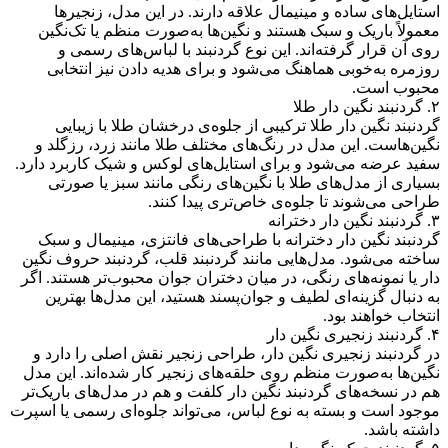
استایل‌های ساده و مینیمال علاقه دارند. در این مدل، زنجیرها
معمولاً باریک و سبک هستند و نگین‌ها به‌صورت منظم یا تک‌نگین
روی آن قرار گرفته‌اند. این نوع گردنبند با لباس‌های رسمی و
روزمره به‌خوبی هماهنگ می‌شود و برای هدیه دادن نیز انتخابی
محبوب است.
۲. گردنبند نگین ‌دار طلا
گردنبند نگین دار طلا ترکیبی از جلوه‌ی درخشان طلا با زیبایی
نگین‌هاست. این مدل در رنگ‌های مختلف طلا مانند زرد، رزگلد و
سفید عرضه می‌شود و برای استایل‌های لوکس و شیک کاربرد دارد.
بسیاری از مدل‌های طلا با نگین‌های رنگی مانند سبز یا صورتی
طراحی می‌شوند تا جلوه‌ی خاص‌تری پیدا کنند.
۳. گردنبند نگین ‌دار دخترانه
گردنبند نگین دار دخترانه با طراحی‌های فانتزی، مینیمال و سبک
ساخته می‌شود. مدل‌هایی مانند گردنبند قلب، گردنبند حروف نگین
دار یا نمونه‌های رنگی، در میان دختران جوان محبوب‌تر هستند. اگر
به دنبال گزینه‌ای لطیف و جوان‌پسند هستید، این مدل‌ها بهترین
انتخاب خواهند بود.
۴. گردنبند زنجیری نگین ‌دار
در گردنبند زنجیری نگین دار، طراحی زنجیر نقش اصلی را دارد و
نگین‌ها به‌صورت منظم روی حلقه‌های زنجیر کار شده‌اند. این مدل
هم در نسخه‌های گردنبند نگین دار کلفت و هم در مدل‌های باریک‌تر
موجود است و بسته به نوع لباس، می‌تواند جلوه‌ای رسمی یا اسپرت
داشته باشد.