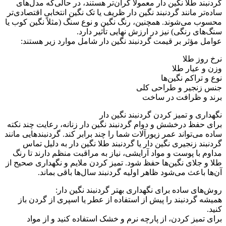
گردنبند طلا نگین دار معمولاً گران‌تر هستند، در حالی‌که مدل‌های
ساده‌تر مانند گردنبند نگین دار ظریف یا تک نگین انتخابی اقتصادی‌تر
محسوب می‌شوند. همچنین، رنگ نگین و نوع سنگ (مثلاً نگین کوب یا
سنگ‌های رنگی) نیز در ارزش نهایی تأثیر دارد.
عوامل مؤثر بر قیمت گردنبند نگین دار شامل موارد زیر هستند:
نرخ روز طلا
وزن و عیار طلا
نوع و تراکم نگین‌ها
جنس زنجیر و طراحی کلی
برند و ظرافت در ساخت
نگهداری و تمیز کردن گردنبند نگین ‌دار
برای حفظ درخشش و دوام گردنبند نگین دار زنانه، رعایت چند نکته
ساده می‌تواند عمر زیورآلات شما را چند برابر کند. گردنبندهایی مانند
گردنبند زنجیری نگین دار یا گردنبند طلا نگین دار به دلیل تماس
مداوم با پوست و مواد آرایشی، نیاز به مراقبت منظم دارند تا رنگ
طلا و جلای نگین‌ها حفظ شود. تمیز کردن ملایم و نگهداری صحیح از
آن‌ها باعث می‌شود ظاهر اولیه گردنبند سال‌ها باقی بماند.
روش‌های ساده برای نگهداری بهتر گردنبند نگین دار:
همیشه گردنبند را پیش از استفاده از عطر یا اسپری از گردن باز
کنید.
برای تمیز کردن، از پارچه نرم و خشک استفاده کنید و از مواد