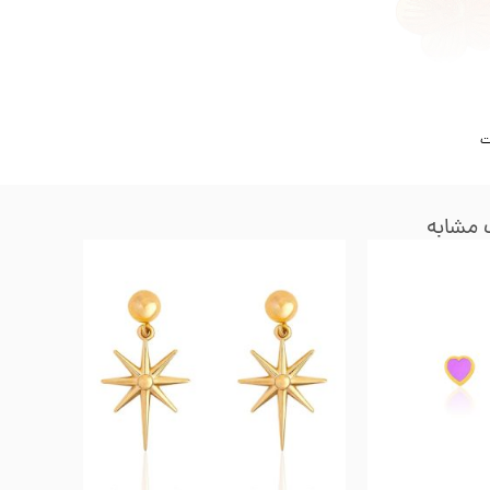
ت
مشابه