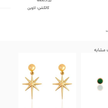
کد:44605
کالکشن:
لاوین
ت
مشابه