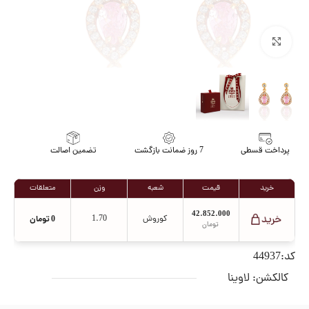
برای بزرگنمایی کلیک کنید
پرداخت قسطی
7 روز ضمانت بازگشت
تضمین اصالت
خرید
قیمت
شعبه
وزن
متعلقات
42.852.000
کوروش
1.70
0
تومان
تومان
کد:44937
کالکشن:
لاوینا