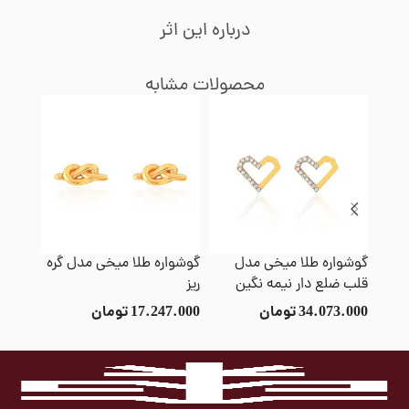
درباره این اثر
محصولات مشابه
گوشواره طلا میخی مدل
گوشواره طلا میخی مدل گره
گوشوا
قلب ضلع دار نیمه نگین
ریز
اختر
34.073.000
تومان
17.247.000
تومان
5.000