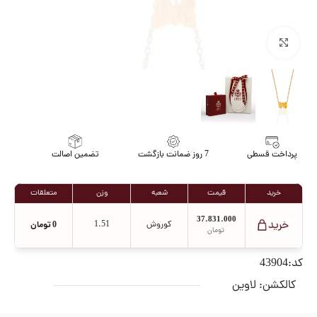
برای بزرگنمایی کلیک کنید
پرداخت قسطی
7 روز ضمانت بازگشت
تضمین اصالت
خرید
قیمت
شعبه
وزن
متعلقات
37.831.000
کوروش
1.51
0
تومان
تومان
کد:43904
کالکشن:
لاوین