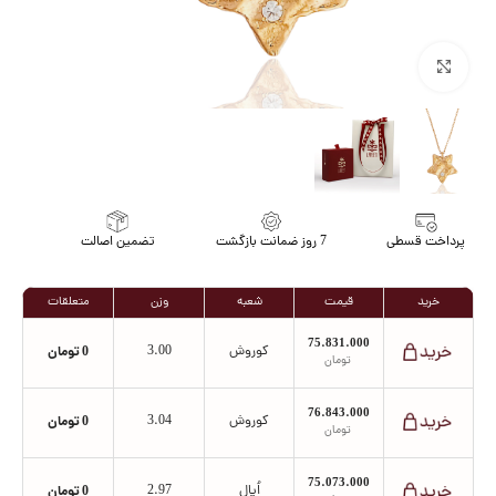
برای بزرگنمایی کلیک کنید
پرداخت قسطی
7 روز ضمانت بازگشت
تضمین اصالت
خرید
قیمت
شعبه
وزن
متعلقات
75.831.000
کوروش
3.00
0
تومان
تومان
76.843.000
کوروش
3.04
0
تومان
تومان
75.073.000
اُپال
2.97
0
تومان