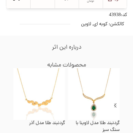
تومان
کد:43938
کالکشن:
کوبه ای
,
لاوین
درباره این اثر
محصولات مشابه
گردنبند طلا مدل لاوینا با
گردنبند طلا مدل آذر
گردنبن
سنگ سبز
اشک س