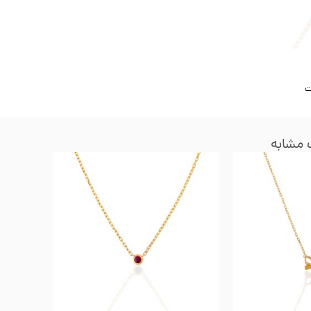
ت
مشابه