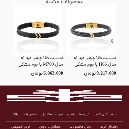
محصولات مشابه
دستبند طلا چرمی مردانه
دستبند طلا چرمی مردانه
دستبند
مدل H66 با چرم مشکی
مدل M700 با چرم مشکی
مدل L با چرم سرمه ای
9.217.000
تومان
6.963.000
تومان
9.000
ساعت کاری شعب
درباره ما
شعب
سوالات متداول
تماس با ما
بلاگ
راهنمای خرید
ارسال محصولات
همکاری با لاوین
حریم خصوصی