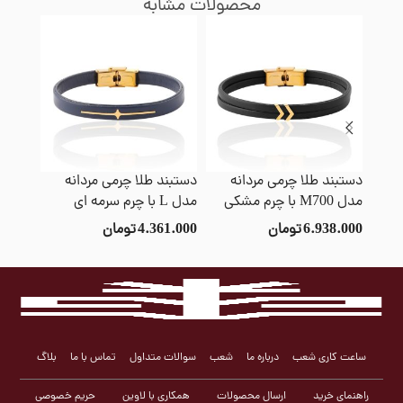
محصولات مشابه
دستبند طلا چرمی مردانه
دستبند طلا چرمی مردانه
دستبند
مدل M700 با چرم مشکی
مدل L با چرم سرمه ای
مدل V1006 با چرم طوسی
6.938.000
تومان
4.361.000
تومان
3.000
ساعت کاری شعب
درباره ما
شعب
سوالات متداول
تماس با ما
بلاگ
راهنمای خرید
ارسال محصولات
همکاری با لاوین
حریم خصوصی