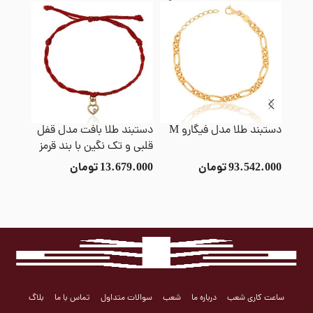
دستبند طلا مدل فیگارو M
دستبند طلا بافت مدل قفل
دستبند
قلبی و تک نگین با بند قرمز
دامله 
بند کر
93.542.000
تومان
13.679.000
تومان
1.000
ساعت کاری شعب
درباره ما
شعب
سوالات متداول
تماس با ما
بلاگ