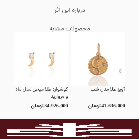
درباره این اثر
محصولات مشابه
آویز طلا مدل شب
گوشواره طلا میخی مدل ماه
ایرکاف
و مروارید
41.636.000
تومان
34.926.000
تومان
8.000