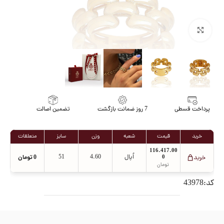
برای بزرگنمایی کلیک کنید
پرداخت قسطی
7 روز ضمانت بازگشت
تضمین اصالت
خرید
قیمت
شعبه
وزن
سایز
متعلقات
116.417.00
0
اُپال
4.60
51
0
تومان
تومان
کد:43978