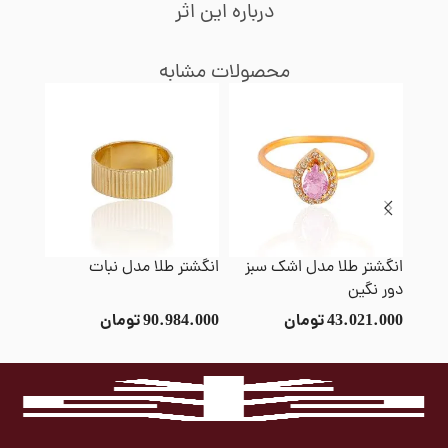
درباره این اثر
محصولات مشابه
انگشتر طلا مدل اشک سبز
انگشتر طلا مدل نبات
انگشت
دور نگین
موسی
43.021.000
تومان
90.984.000
تومان
3.000