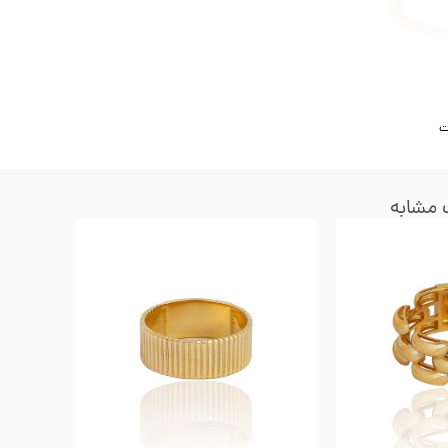
ت
مشابه