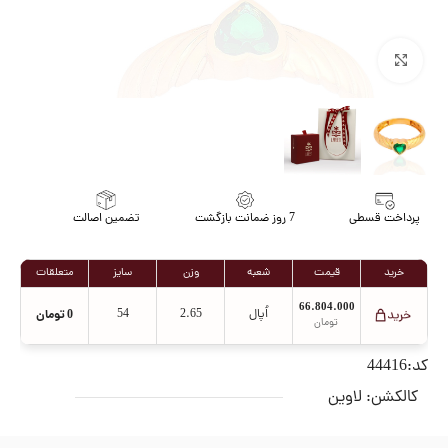
برای بزرگنمایی کلیک کنید
پرداخت قسطی
7 روز ضمانت بازگشت
تضمین اصالت
خرید
قیمت
شعبه
وزن
سایز
متعلقات
66.804.000
اُپال
2.65
54
0
تومان
تومان
کد:44416
کالکشن:
لاوین