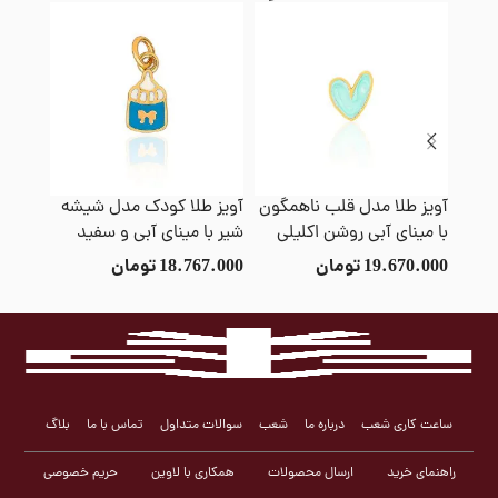
آویز طلا مدل قلب ناهمگون
آویز طلا کودک مدل شیشه
آویز ط
با مینای آبی روشن اکلیلی
شیر با مینای آبی و سفید
19.670.000
تومان
18.767.000
تومان
3.000
ساعت کاری شعب
درباره ما
شعب
سوالات متداول
تماس با ما
بلاگ
راهنمای خرید
ارسال محصولات
همکاری با لاوین
حریم خصوصی