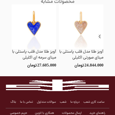
محصولات مشابه
آویز طلا مدل قلب پاستلی با
آویز طلا مدل قلب پاستلی با
آویز ط
مینای صورتی اکلیلی
مینای سرمه ای اکلیلی
توپی ب
24.844.000
تومان
27.605.000
تومان
1.000
ساعت کاری شعب
درباره ما
شعب
سوالات متداول
تماس با ما
بلاگ
راهنمای خرید
ارسال محصولات
همکاری با لاوین
حریم خصوصی